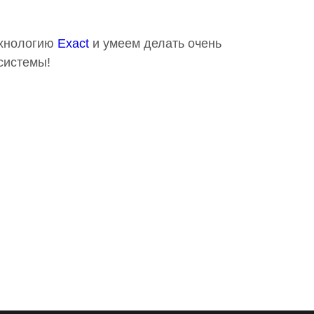
ехнологию
Exact
и умеем делать очень
системы!