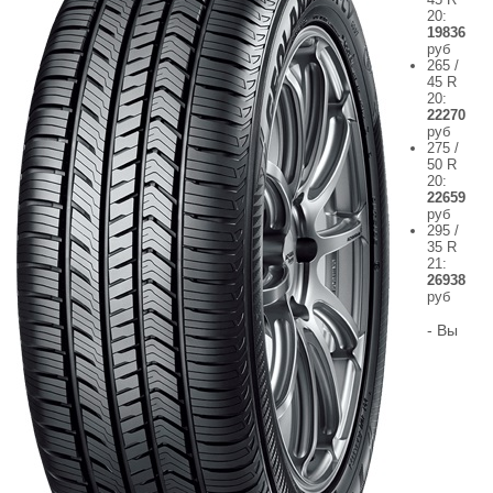
20:
19836
руб
265 /
45 R
20:
22270
руб
275 /
50 R
20:
22659
руб
295 /
35 R
21:
26938
руб
- Вы