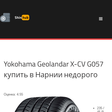
Shin
hub
Yokohama Geolandar X-CV G057
купить в Нарнии недорого
Оценка: 4.55
235 /
45 R