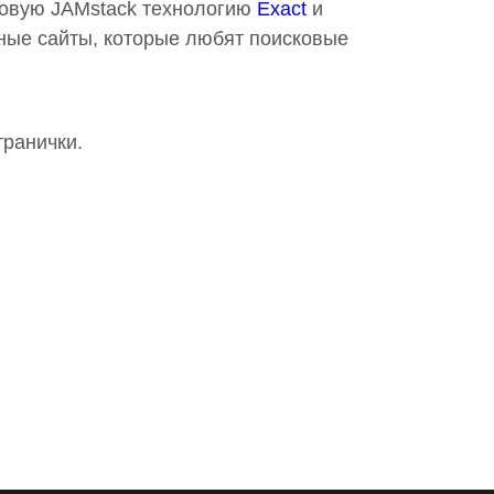
ковую JAMstack технологию
Exact
и
ные сайты, которые любят поисковые
транички.