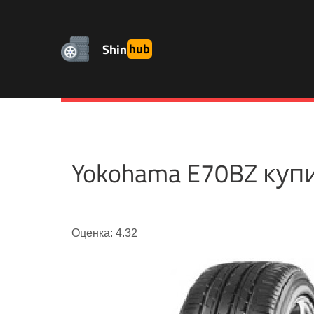
Shin
hub
Yokohama E70BZ куп
Оценка: 4.32