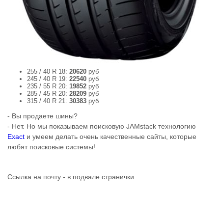
255 / 40 R 18:
20620
руб
245 / 40 R 19:
22540
руб
235 / 55 R 20:
19852
руб
285 / 45 R 20:
28209
руб
315 / 40 R 21:
30383
руб
- Вы продаете шины?
- Нет. Но мы показываем поисковую JAMstack технологию
Exact
и умеем делать очень качественные сайты, которые
любят поисковые системы!
Ссылка на почту - в подвале странички.