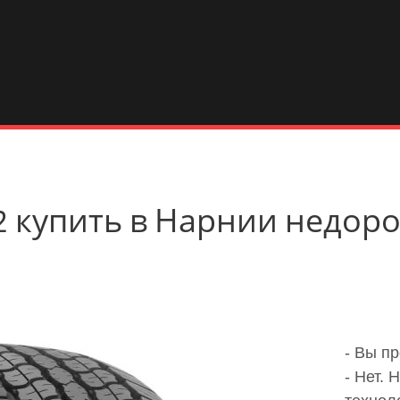
32 купить в Нарнии недор
- Вы п
- Нет.