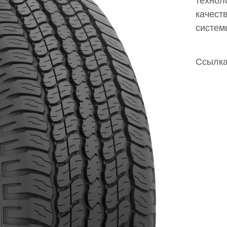
техно
качест
систем
Ссылка