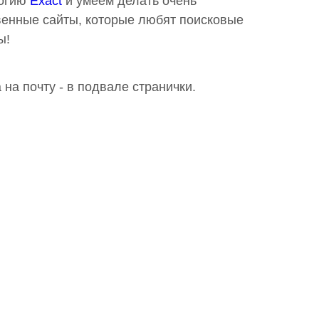
логию
Exact
и умеем делать очень
венные сайты, которые любят поисковые
ы!
 на почту - в подвале странички.