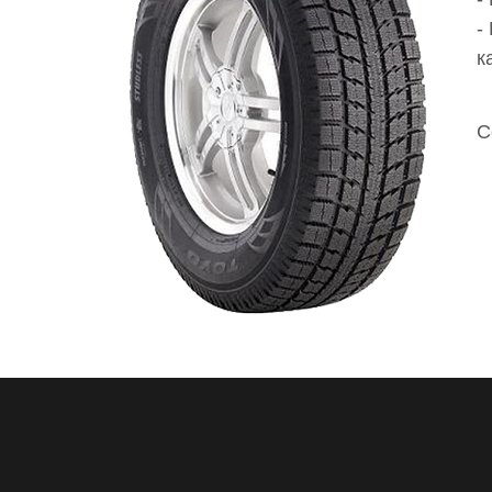
-
к
С