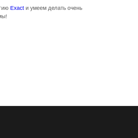
огию
Exact
и умеем делать очень
мы!