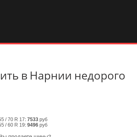
упить в Нарнии недорого
55 / 70 R 17:
7533
руб
55 / 60 R 19:
9496
руб
 Вы продаете шины?