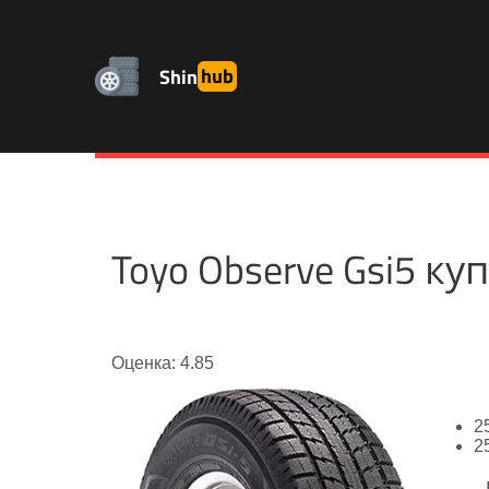
Shin
hub
Toyo Observe Gsi5 к
Оценка: 4.85
2
2
-