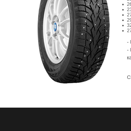
2
2
2
2
3
2
-
-
к
С