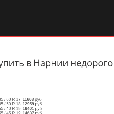
 купить в Нарнии недорого
35 / 60 R 17:
11668
руб
35 / 50 R 18:
12959
руб
55 / 40 R 19:
16401
руб
55 / 45 R 19:
14637
руб