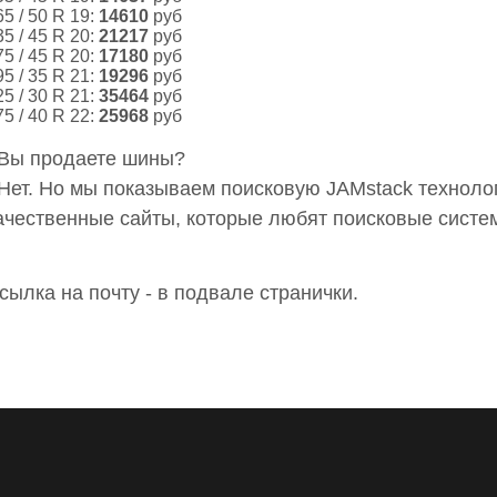
65 / 50 R 19:
14610
руб
35 / 45 R 20:
21217
руб
75 / 45 R 20:
17180
руб
95 / 35 R 21:
19296
руб
25 / 30 R 21:
35464
руб
75 / 40 R 22:
25968
руб
 Вы продаете шины?
 Нет. Но мы показываем поисковую JAMstack технол
ачественные сайты, которые любят поисковые систе
сылка на почту - в подвале странички.