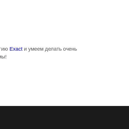
огию
Exact
и умеем делать очень
мы!