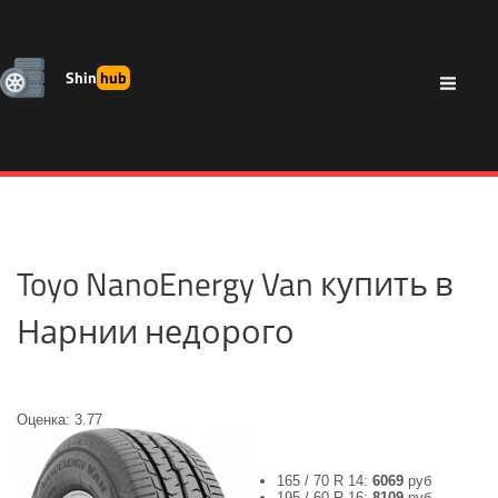
Shin
hub
Toyo NanoEnergy Van купить в
Нарнии недорого
Оценка: 3.77
165 / 70 R 14:
6069
руб
195 / 60 R 16:
8109
руб