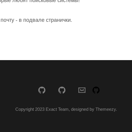
торые любят поисковые системы!
почту - в подвале странички.
Copyright 2023 Exact Team, designed by Themeezy.