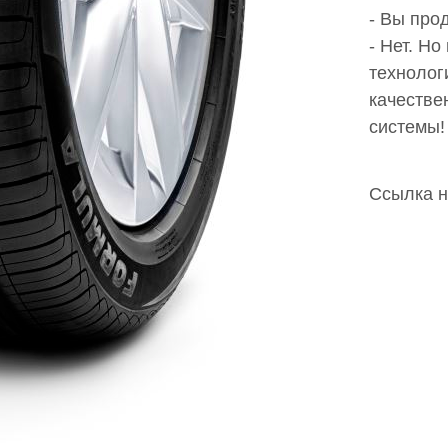
- Вы про
- Нет. Н
техноло
качестве
системы!
Ссылка н