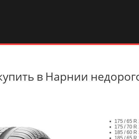
gy купить в Нарнии недорог
175 / 65 R
175 / 70 R
185 / 60 R
185 / 65 R