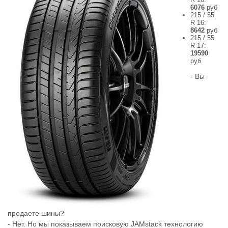
6076
руб
215 / 55
R 16:
8642
руб
215 / 55
R 17:
19590
руб
- Вы
продаете шины?
- Нет. Но мы показываем поисковую JAMstack технологию