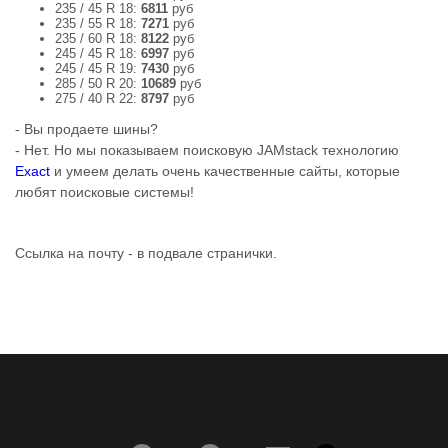
235 / 45 R 18:
6811
руб
235 / 55 R 18:
7271
руб
235 / 60 R 18:
8122
руб
245 / 45 R 18:
6997
руб
245 / 45 R 19:
7430
руб
285 / 50 R 20:
10689
руб
275 / 40 R 22:
8797
руб
- Вы продаете шины?
- Нет. Но мы показываем поисковую JAMstack технологию
Exact
и умеем делать очень качественные сайты, которые
любят поисковые системы!
Ссылка на почту - в подвале странички.