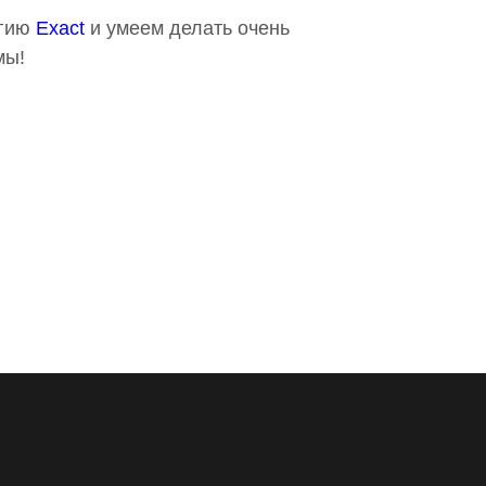
огию
Exact
и умеем делать очень
мы!