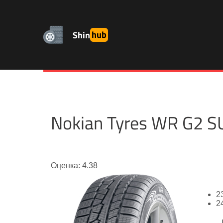
Shin
hub
Nokian Tyres WR G2 
Оценка: 4.38
2
2
-