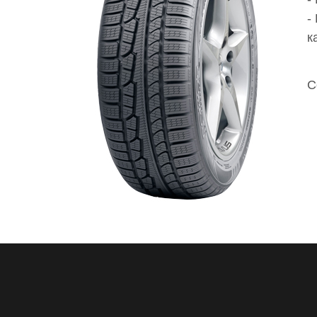
-
к
С