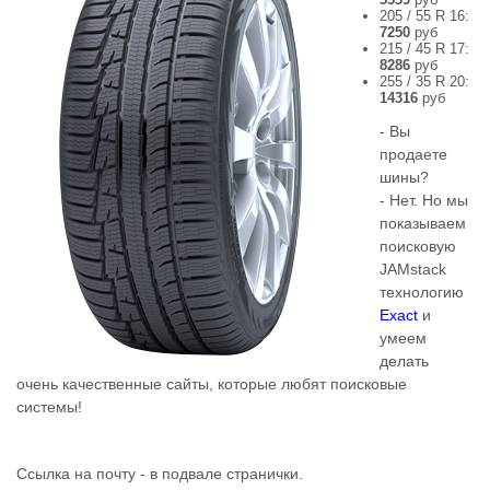
205 / 55 R 16:
7250
руб
215 / 45 R 17:
8286
руб
255 / 35 R 20:
14316
руб
- Вы
продаете
шины?
- Нет. Но мы
показываем
поисковую
JAMstack
технологию
Exact
и
умеем
делать
очень качественные сайты, которые любят поисковые
системы!
Ссылка на почту - в подвале странички.