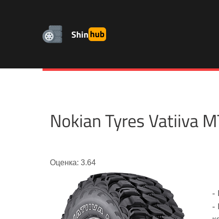
Shin
hub
Nokian Tyres Vatiiv
Оценка: 3.64
-
-