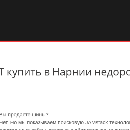
a MT купить в Нарнии недор
 Вы продаете шины?
 Нет. Но мы показываем поисковую JAMstack технол