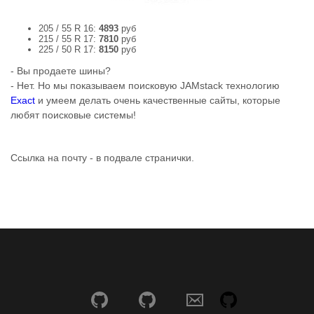
205 / 55 R 16:
4893
руб
215 / 55 R 17:
7810
руб
225 / 50 R 17:
8150
руб
- Вы продаете шины?
- Нет. Но мы показываем поисковую JAMstack технологию
Exact
и умеем делать очень качественные сайты, которые
любят поисковые системы!
Ссылка на почту - в подвале странички.