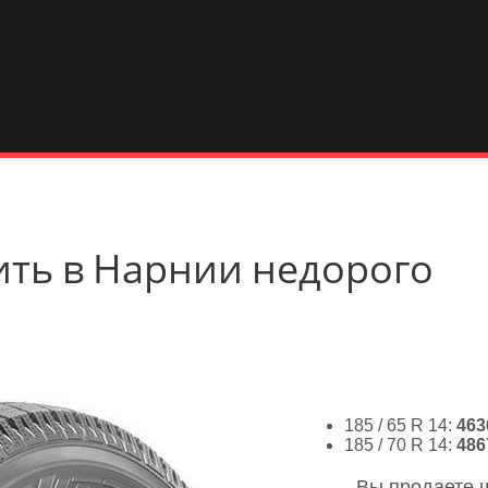
упить в Нарнии недорого
185 / 65 R 14:
463
185 / 70 R 14:
486
- Вы продаете