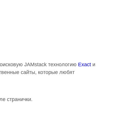
 поисковую JAMstack технологию
Exact
и
твенные сайты, которые любят
ле странички.