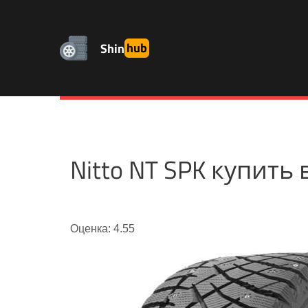
Shin
hub
Nitto NT SPK купит
Оценка: 4.55