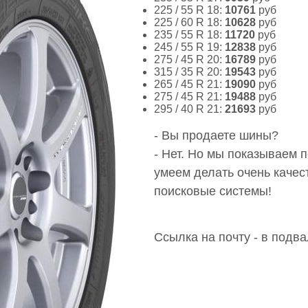
225 / 55 R 18:
10761
руб
225 / 60 R 18:
10628
руб
235 / 55 R 18:
11720
руб
245 / 55 R 19:
12838
руб
275 / 45 R 20:
16789
руб
315 / 35 R 20:
19543
руб
265 / 45 R 21:
19090
руб
275 / 45 R 21:
19488
руб
295 / 40 R 21:
21693
руб
- Вы продаете шины?
- Нет. Но мы показываем
умеем делать очень качес
поисковые системы!
Ссылка на почту - в подва