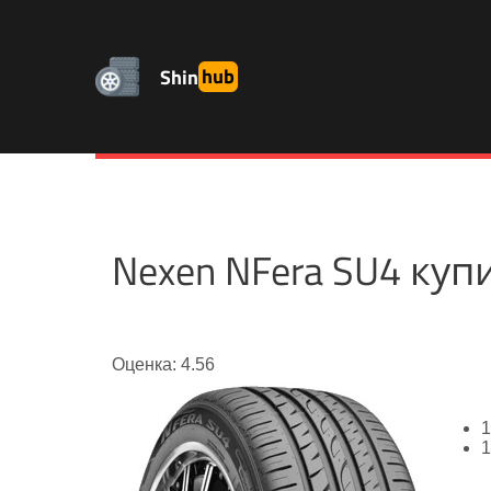
Shin
hub
Nexen NFera SU4 ку
Оценка: 4.56
1
1