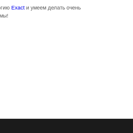
логию
Exact
и умеем делать очень
емы!