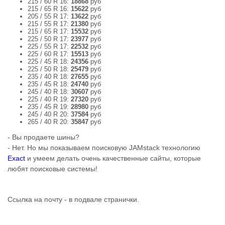
215 / 60 R 16:
18868
руб
215 / 65 R 16:
15622
руб
205 / 55 R 17:
13622
руб
215 / 55 R 17:
21380
руб
215 / 65 R 17:
15532
руб
225 / 50 R 17:
23977
руб
225 / 55 R 17:
22532
руб
225 / 60 R 17:
15513
руб
225 / 45 R 18:
24356
руб
225 / 50 R 18:
25479
руб
235 / 40 R 18:
27655
руб
235 / 45 R 18:
24740
руб
245 / 40 R 18:
30607
руб
225 / 40 R 19:
27320
руб
235 / 45 R 19:
28980
руб
245 / 40 R 20:
37584
руб
265 / 40 R 20:
35847
руб
- Вы продаете шины?
- Нет. Но мы показываем поисковую JAMstack технологию
Exact
и умеем делать очень качественные сайты, которые
любят поисковые системы!
Ссылка на почту - в подвале странички.