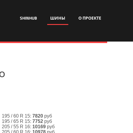
SHINHUB
ШИНЫ
О ПРОЕКТЕ
го
195 / 60 R 15:
7820
руб
195 / 65 R 15:
7752
руб
205 / 55 R 16:
10169
руб
205 / 60 R 16:
10978
руб