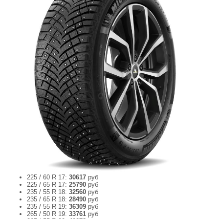
225 / 60 R 17:
30617
руб
225 / 65 R 17:
25790
руб
235 / 55 R 18:
32560
руб
235 / 65 R 18:
28490
руб
235 / 55 R 19:
36309
руб
265 / 50 R 19:
33761
руб