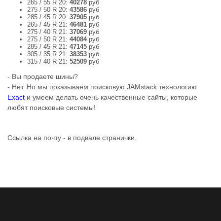
265 / 55 R 20:
40278
руб
275 / 50 R 20:
43586
руб
285 / 45 R 20:
37905
руб
265 / 45 R 21:
46481
руб
275 / 40 R 21:
37069
руб
275 / 50 R 21:
44084
руб
285 / 45 R 21:
47145
руб
305 / 35 R 21:
38353
руб
315 / 40 R 21:
52509
руб
- Вы продаете шины?
- Нет. Но мы показываем поисковую JAMstack технологию
Exact
и умеем делать очень качественные сайты, которые
любят поисковые системы!
Ссылка на почту - в подвале странички.