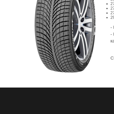
2
2
2
2
-
-
к
С