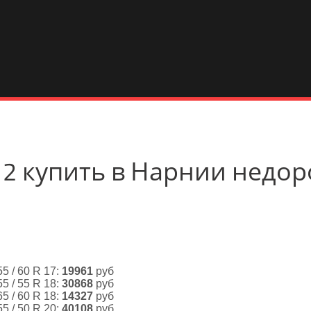
pin 2 купить в Нарнии недо
55 / 60 R 17:
19961
руб
55 / 55 R 18:
30868
руб
65 / 60 R 18:
14327
руб
55 / 50 R 20:
40108
руб