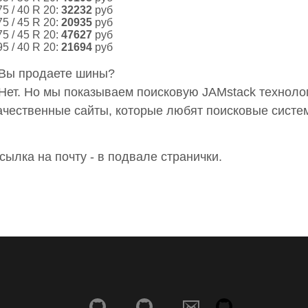
75 / 40 R 20:
32232
руб
75 / 45 R 20:
20935
руб
75 / 45 R 20:
47627
руб
95 / 40 R 20:
21694
руб
 Вы продаете шины?
 Нет. Но мы показываем поисковую JAMstack технол
ачественные сайты, которые любят поисковые систе
сылка на почту - в подвале странички.