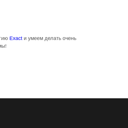
огию
Exact
и умеем делать очень
мы!