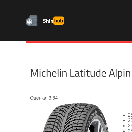
Shin
hub
Michelin Latitude Al
Оценка: 3.64
2
2
2
2