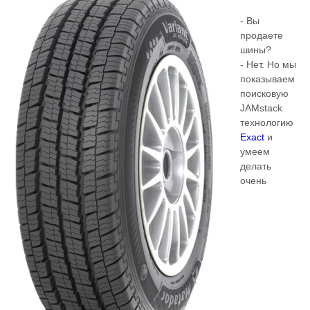
- Вы
продаете
шины?
- Нет. Но мы
показываем
поисковую
JAMstack
технологию
Exact
и
умеем
делать
очень