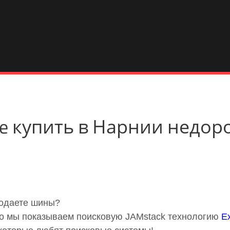
 Ice купить в Нарнии недор
родаете шины?
 Но мы показываем поисковую JAMstack технологию
E