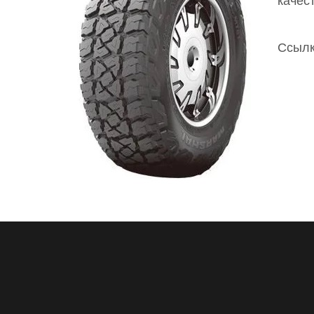
качес
Ссылк