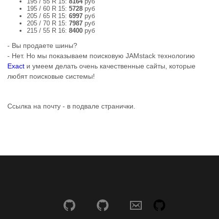
195 / 55 R 15:
8164
руб
195 / 60 R 15:
5728
руб
205 / 65 R 15:
6997
руб
205 / 70 R 15:
7987
руб
215 / 55 R 16:
8400
руб
- Вы продаете шины?
- Нет. Но мы показываем поисковую JAMstack технологию
Exact
и умеем делать очень качественные сайты, которые
любят поисковые системы!
Ссылка на почту - в подвале странички.