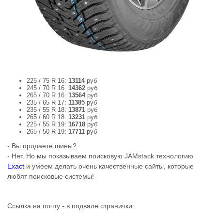
225 / 75 R 16:
13114
руб
245 / 70 R 16:
14362
руб
265 / 70 R 16:
13564
руб
235 / 65 R 17:
11385
руб
235 / 55 R 18:
13871
руб
265 / 60 R 18:
13231
руб
225 / 55 R 19:
16718
руб
265 / 50 R 19:
17711
руб
- Вы продаете шины?
- Нет. Но мы показываем поисковую JAMstack технологию
Exact
и умеем делать очень качественные сайты, которые
любят поисковые системы!
Ссылка на почту - в подвале странички.