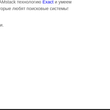
JAMstack технологию
Exact
и умеем
оторые любят поисковые системы!
и.