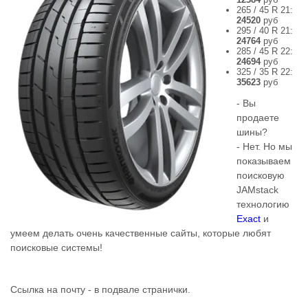
265 / 45 R 21:
24520
руб
295 / 40 R 21:
24764
руб
285 / 45 R 22:
24694
руб
325 / 35 R 22:
35623
руб
- Вы
продаете
шины?
- Нет. Но мы
показываем
поисковую
JAMstack
технологию
Exact
и
умеем делать очень качественные сайты, которые любят
поисковые системы!
Ссылка на почту - в подвале странички.