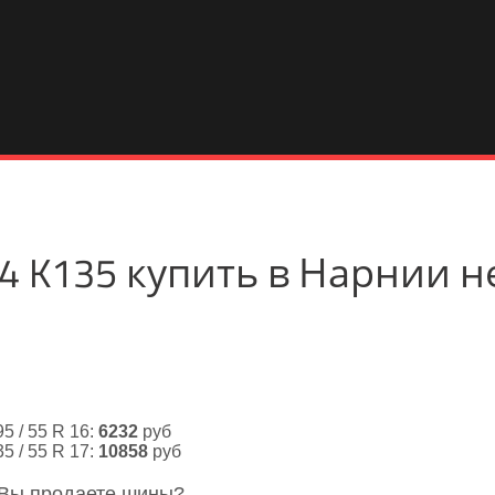
me4 K135 купить в Нарнии 
95 / 55 R 16:
6232
руб
35 / 55 R 17:
10858
руб
 Вы продаете шины?