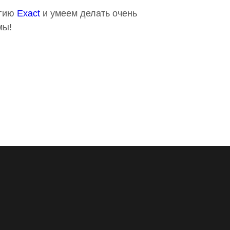
огию
Exact
и умеем делать очень
мы!