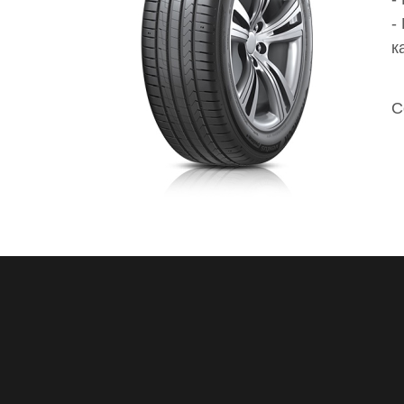
-
к
С