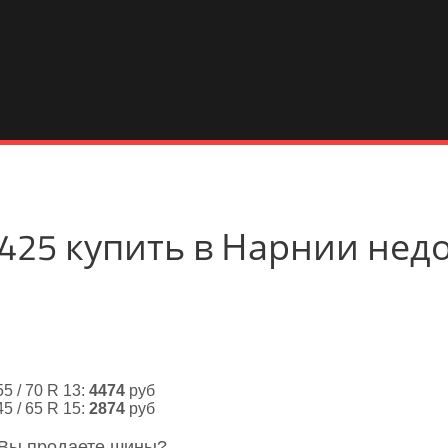
 K425 купить в Нарнии нед
55 / 70 R 13:
4474
руб
45 / 65 R 15:
2874
руб
 Вы продаете шины?