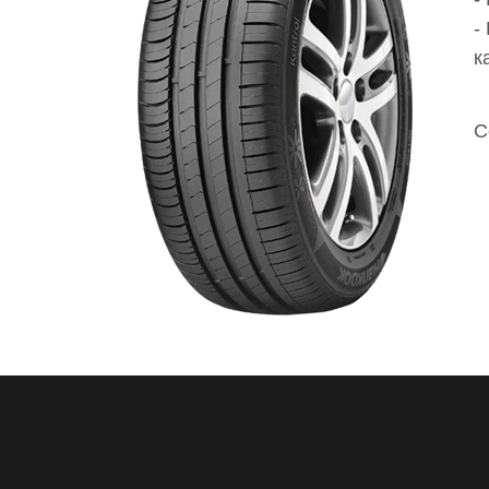
-
к
С