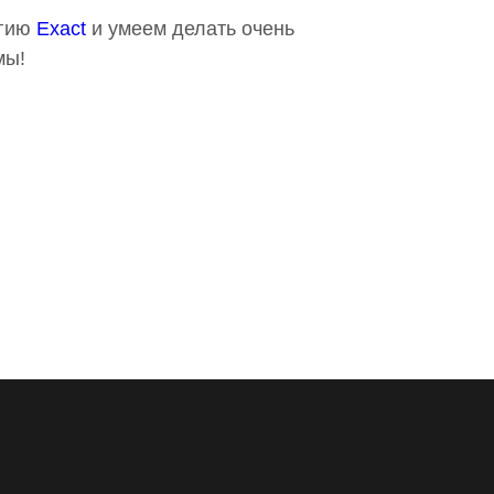
огию
Exact
и умеем делать очень
мы!