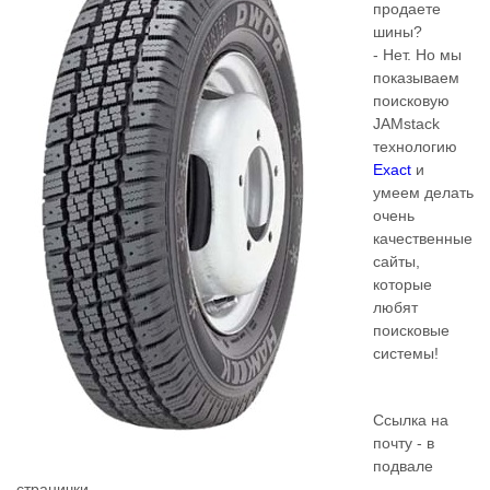
продаете
шины?
- Нет. Но мы
показываем
поисковую
JAMstack
технологию
Exact
и
умеем делать
очень
качественные
сайты,
которые
любят
поисковые
системы!
Ссылка на
почту - в
подвале
странички.