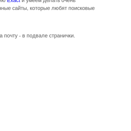
гию
Exact
и умеем делать очень
нные сайты, которые любят поисковые
 почту - в подвале странички.