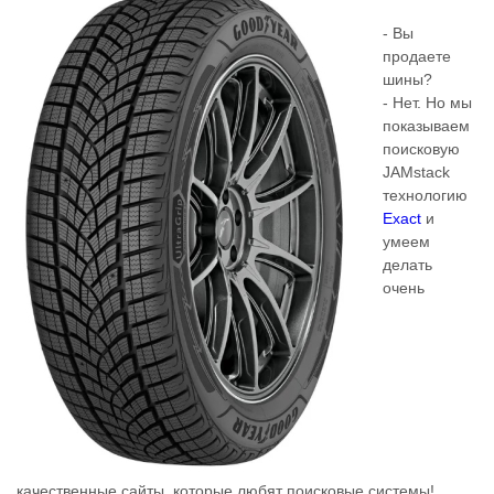
- Вы
продаете
шины?
- Нет. Но мы
показываем
поисковую
JAMstack
технологию
Exact
и
умеем
делать
очень
качественные сайты, которые любят поисковые системы!