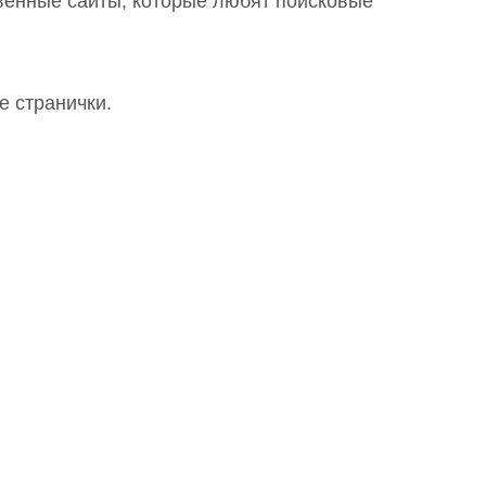
венные сайты, которые любят поисковые
е странички.