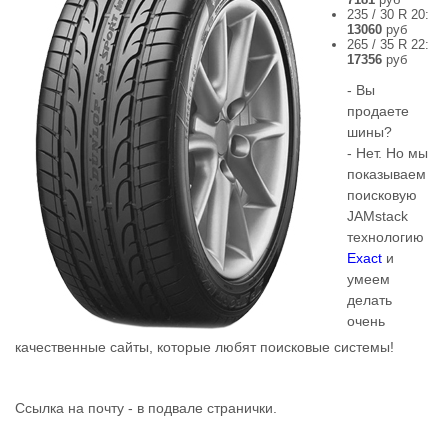
235 / 30 R 20:
13060
руб
265 / 35 R 22:
17356
руб
- Вы
продаете
шины?
- Нет. Но мы
показываем
поисковую
JAMstack
технологию
Exact
и
умеем
делать
очень
качественные сайты, которые любят поисковые системы!
Ссылка на почту - в подвале странички.