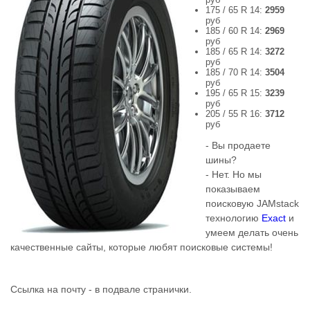
175 / 65 R 14:
2959
руб
185 / 60 R 14:
2969
руб
185 / 65 R 14:
3272
руб
185 / 70 R 14:
3504
руб
195 / 65 R 15:
3239
руб
205 / 55 R 16:
3712
руб
- Вы продаете
шины?
- Нет. Но мы
показываем
поисковую JAMstack
технологию
Exact
и
умеем делать очень
качественные сайты, которые любят поисковые системы!
Ссылка на почту - в подвале странички.