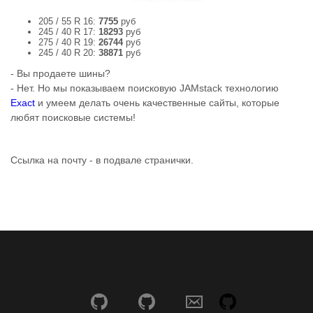
205 / 55 R 16:
7755
руб
245 / 40 R 17:
18293
руб
275 / 40 R 19:
26744
руб
245 / 40 R 20:
38871
руб
- Вы продаете шины?
- Нет. Но мы показываем поисковую JAMstack технологию
Exact
и умеем делать очень качественные сайты, которые
любят поисковые системы!
Ссылка на почту - в подвале странички.