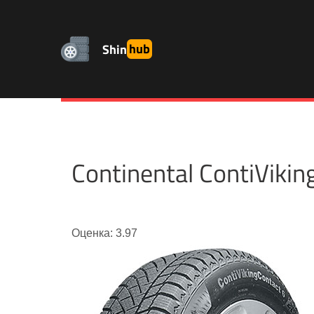
Shin
hub
Continental ContiVik
Оценка: 3.97