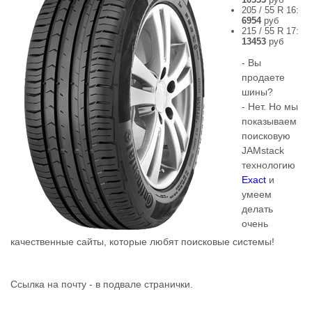
205 / 55 R 16:
6954
руб
215 / 55 R 17:
13453
руб
- Вы
продаете
шины?
- Нет. Но мы
показываем
поисковую
JAMstack
технологию
Exact
и
умеем
делать
очень
качественные сайты, которые любят поисковые системы!
Ссылка на почту - в подвале странички.