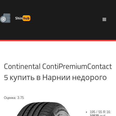
Shin
hub
Continental ContiPremiumContact
5 купить в Нарнии недорого
Оценка: 3.75
195 / 55 R 16:
10535
руб