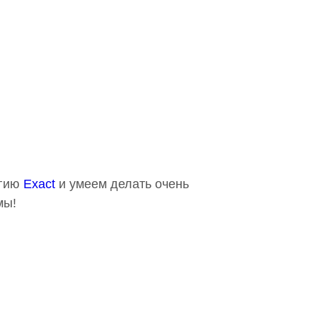
огию
Exact
и умеем делать очень
мы!