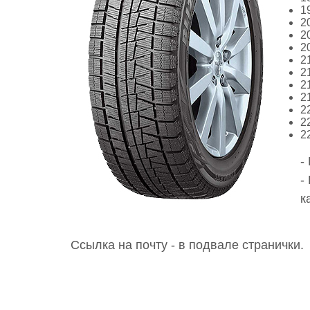
1
2
2
2
2
2
2
2
2
2
2
-
-
к
Ссылка на почту - в подвале странички.