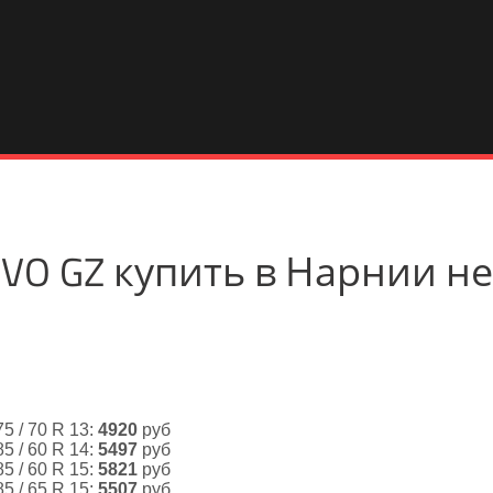
 REVO GZ купить в Нарнии 
75 / 70 R 13:
4920
руб
85 / 60 R 14:
5497
руб
85 / 60 R 15:
5821
руб
85 / 65 R 15:
5507
руб