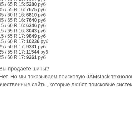
95 / 65 R 15:
5280
руб
05 / 55 R 16:
7675
руб
05 / 60 R 16:
6810
руб
05 / 65 R 16:
7640
руб
15 / 60 R 16:
6346
руб
15 / 65 R 16:
8043
руб
15 / 55 R 17:
9849
руб
15 / 60 R 17:
10236
руб
25 / 50 R 17:
9331
руб
25 / 55 R 17:
11544
руб
25 / 60 R 17:
9261
руб
 Вы продаете шины?
 Нет. Но мы показываем поисковую JAMstack технол
ачественные сайты, которые любят поисковые систе