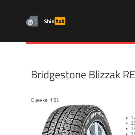
Shin
hub
Bridgestone Blizzak
Оценка: 4.61
1
1
1
1